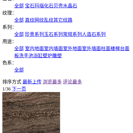
全部
宝石
玛瑙
化石
贝壳
水晶石
纹理：
全部
直纹
网纹
乱纹
其它纹路
系列：
全部
珍贵系列
玉石系列
常规系列
人造石系列
用途：
全部
室内地面
室内墙面
室外地面
室外墙面
柱面
楼梯
台面
板
洗手池
浴缸
壁炉
雕塑
色系：
全部
排序方式
最新上传
浏览最多
评论最多
1/36
下一页