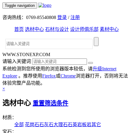
Toggle navigation
咨询热线：0769-85540808
登录
/
注册
首页
选材中心
石材与设计
设计师俱乐部
素材中心
WWW.STONEXP.COM
请输入关键词
系统检测到您所使用的浏览器版本较低，请
升级Internet
Explore
。推荐使用
Firefox
或
Chrome
浏览器打开，否则将无法
体验完整产品功能。
×
选材中心
重置筛选条件
材质：
全部
花岗石
石灰石
大理石
石英岩
板岩
其它
宝石：