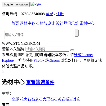
Toggle navigation
咨询热线：0769-85540808
登录
/
注册
首页
选材中心
石材与设计
设计师俱乐部
素材中心
WWW.STONEXP.COM
请输入关键词
系统检测到您所使用的浏览器版本较低，请
升级Internet
Explore
。推荐使用
Firefox
或
Chrome
浏览器打开，否则将无法
体验完整产品功能。
×
选材中心
重置筛选条件
材质：
全部
花岗石
石灰石
大理石
石英岩
板岩
其它
宝石：