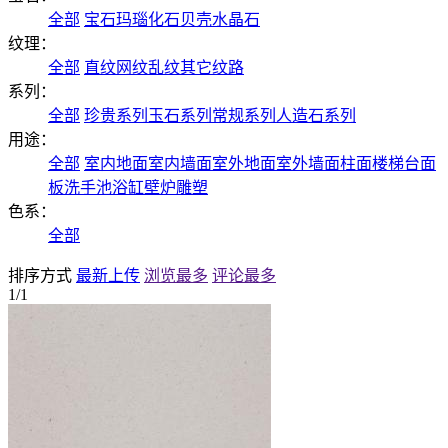
全部
宝石
玛瑙
化石
贝壳
水晶石
纹理：
全部
直纹
网纹
乱纹
其它纹路
系列：
全部
珍贵系列
玉石系列
常规系列
人造石系列
用途：
全部
室内地面
室内墙面
室外地面
室外墙面
柱面
楼梯
台面
板
洗手池
浴缸
壁炉
雕塑
色系：
全部
排序方式
最新上传
浏览最多
评论最多
1/1