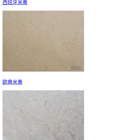
西班牙米黄
欧典米黄