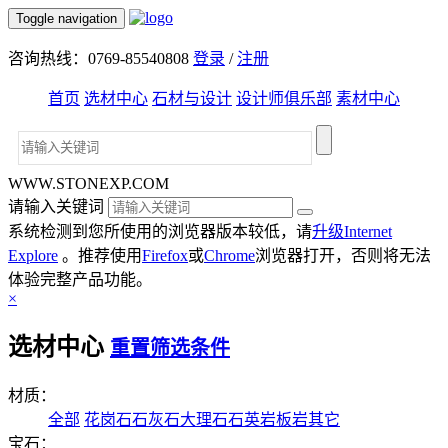
Toggle navigation
咨询热线：0769-85540808
登录
/
注册
首页
选材中心
石材与设计
设计师俱乐部
素材中心
WWW.STONEXP.COM
请输入关键词
系统检测到您所使用的浏览器版本较低，请
升级Internet
Explore
。推荐使用
Firefox
或
Chrome
浏览器打开，否则将无法
体验完整产品功能。
×
选材中心
重置筛选条件
材质：
全部
花岗石
石灰石
大理石
石英岩
板岩
其它
宝石：