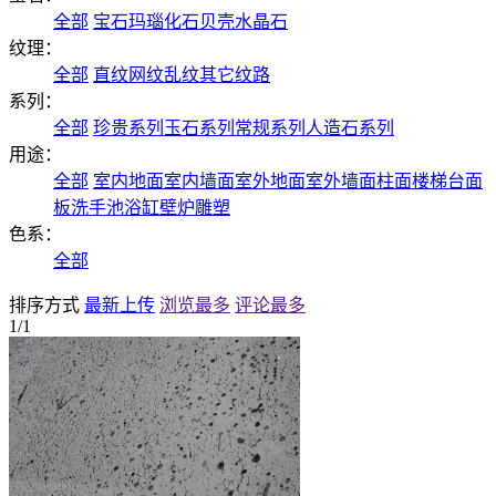
全部
宝石
玛瑙
化石
贝壳
水晶石
纹理：
全部
直纹
网纹
乱纹
其它纹路
系列：
全部
珍贵系列
玉石系列
常规系列
人造石系列
用途：
全部
室内地面
室内墙面
室外地面
室外墙面
柱面
楼梯
台面
板
洗手池
浴缸
壁炉
雕塑
色系：
全部
排序方式
最新上传
浏览最多
评论最多
1/1