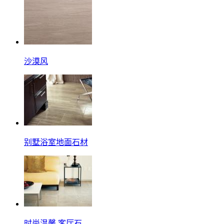
沙漠风
别墅浴室地面石材
时尚温馨 客厅石