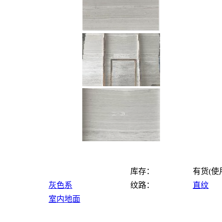
库存：
有货(使
灰色系
纹路：
直纹
室内地面