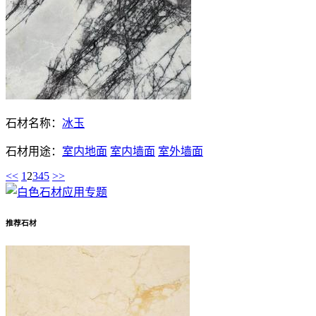
石材名称：
冰玉
石材用途：
室内地面
室内墙面
室外墙面
<<
1
2
3
4
5
>>
推荐石材