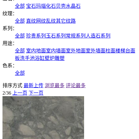
全部
宝石
玛瑙
化石
贝壳
水晶石
纹理：
全部
直纹
网纹
乱纹
其它纹路
系列：
全部
珍贵系列
玉石系列
常规系列
人造石系列
用途：
全部
室内地面
室内墙面
室外地面
室外墙面
柱面
楼梯
台面
板
洗手池
浴缸
壁炉
雕塑
色系：
全部
排序方式
最新上传
浏览最多
评论最多
2/36
上一页
下一页