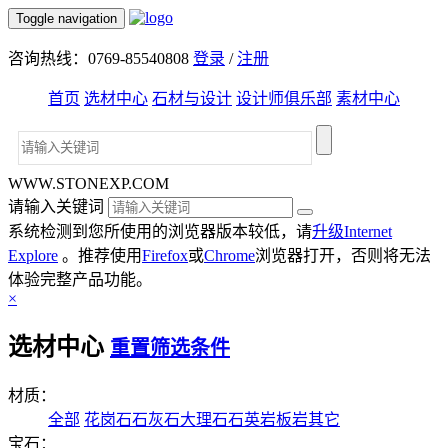
Toggle navigation
咨询热线：0769-85540808
登录
/
注册
首页
选材中心
石材与设计
设计师俱乐部
素材中心
WWW.STONEXP.COM
请输入关键词
系统检测到您所使用的浏览器版本较低，请
升级Internet
Explore
。推荐使用
Firefox
或
Chrome
浏览器打开，否则将无法
体验完整产品功能。
×
选材中心
重置筛选条件
材质：
全部
花岗石
石灰石
大理石
石英岩
板岩
其它
宝石：