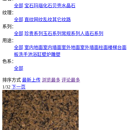
全部
宝石
玛瑙
化石
贝壳
水晶石
纹理：
全部
直纹
网纹
乱纹
其它纹路
系列：
全部
珍贵系列
玉石系列
常规系列
人造石系列
用途：
全部
室内地面
室内墙面
室外地面
室外墙面
柱面
楼梯
台面
板
洗手池
浴缸
壁炉
雕塑
色系：
全部
排序方式
最新上传
浏览最多
评论最多
1/32
下一页