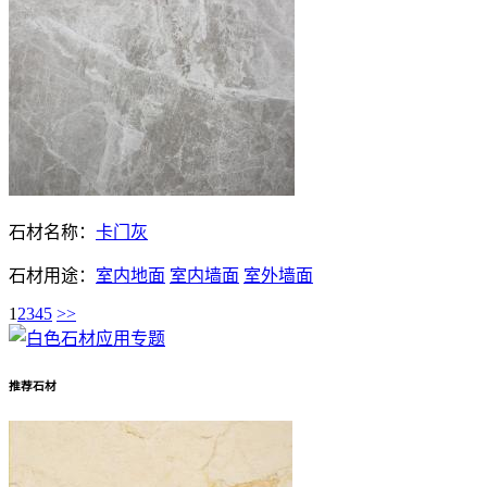
石材名称：
卡门灰
石材用途：
室内地面
室内墙面
室外墙面
1
2
3
4
5
>>
推荐石材