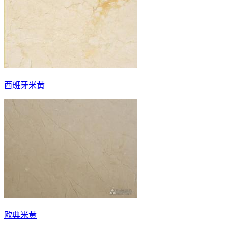
西班牙米黄
欧典米黄