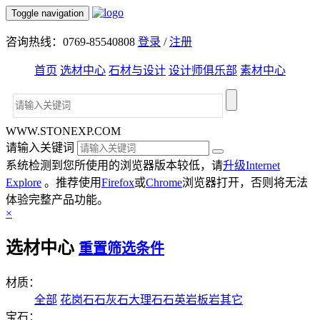
Toggle navigation
咨询热线：0769-85540808
登录
/
注册
首页
选材中心
石材与设计
设计师俱乐部
素材中心
WWW.STONEXP.COM
请输入关键词
系统检测到您所使用的浏览器版本较低，请
升级Internet
Explore
。推荐使用
Firefox
或
Chrome
浏览器打开，否则将无法
体验完整产品功能。
×
选材中心
重置筛选条件
材质：
全部
花岗石
石灰石
大理石
石英岩
板岩
其它
宝石：