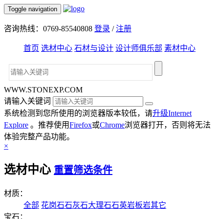
Toggle navigation
咨询热线：0769-85540808
登录
/
注册
首页
选材中心
石材与设计
设计师俱乐部
素材中心
WWW.STONEXP.COM
请输入关键词
系统检测到您所使用的浏览器版本较低，请
升级Internet
Explore
。推荐使用
Firefox
或
Chrome
浏览器打开，否则将无法
体验完整产品功能。
×
选材中心
重置筛选条件
材质：
全部
花岗石
石灰石
大理石
石英岩
板岩
其它
宝石：