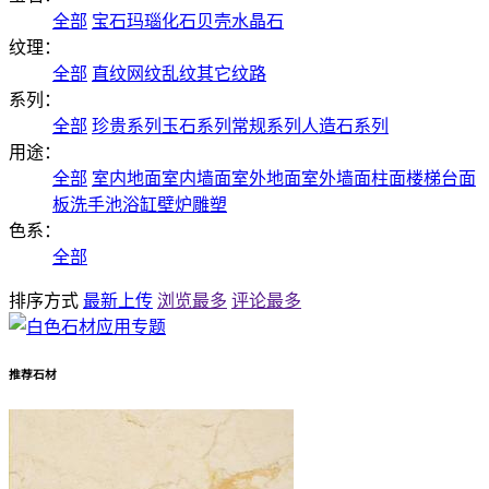
全部
宝石
玛瑙
化石
贝壳
水晶石
纹理：
全部
直纹
网纹
乱纹
其它纹路
系列：
全部
珍贵系列
玉石系列
常规系列
人造石系列
用途：
全部
室内地面
室内墙面
室外地面
室外墙面
柱面
楼梯
台面
板
洗手池
浴缸
壁炉
雕塑
色系：
全部
排序方式
最新上传
浏览最多
评论最多
推荐石材