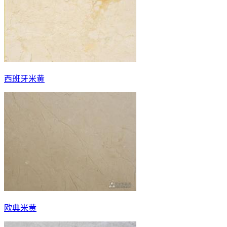
西班牙米黄
欧典米黄