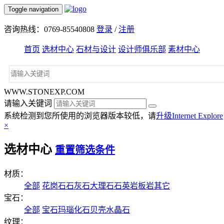
Toggle navigation
咨询热线：0769-85540808
登录
/
注册
首页
选材中心
石材与设计
设计师俱乐部
素材中心
WWW.STONEXP.COM
请输入关键词
系统检测到您所使用的浏览器版本较低，请
升级Internet Explore
×
选材中心
重置筛选条件
材质：
全部
花岗石
石灰石
大理石
石英岩
板岩
其它
宝石：
全部
宝石
玛瑙
化石
贝壳
水晶石
纹理：