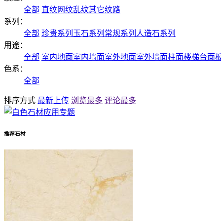
全部
直纹
网纹
乱纹
其它纹路
系列：
全部
珍贵系列
玉石系列
常规系列
人造石系列
用途：
全部
室内地面
室内墙面
室外地面
室外墙面
柱面
楼梯
台面
色系：
全部
排序方式
最新上传
浏览最多
评论最多
推荐石材