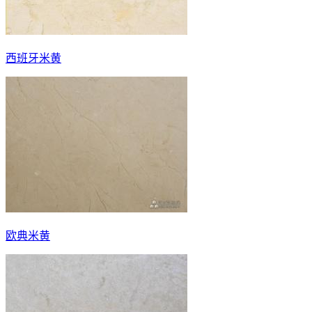
西班牙米黄
欧典米黄