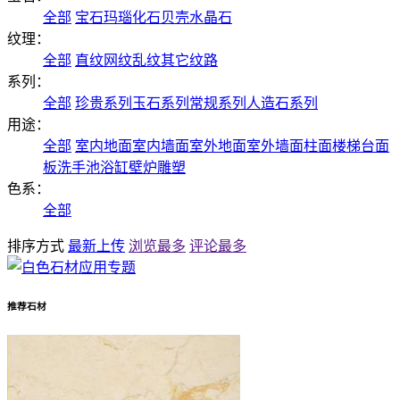
全部
宝石
玛瑙
化石
贝壳
水晶石
纹理：
全部
直纹
网纹
乱纹
其它纹路
系列：
全部
珍贵系列
玉石系列
常规系列
人造石系列
用途：
全部
室内地面
室内墙面
室外地面
室外墙面
柱面
楼梯
台面
板
洗手池
浴缸
壁炉
雕塑
色系：
全部
排序方式
最新上传
浏览最多
评论最多
推荐石材