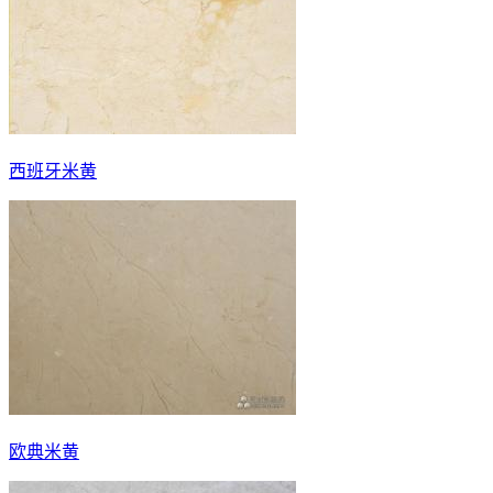
西班牙米黄
欧典米黄