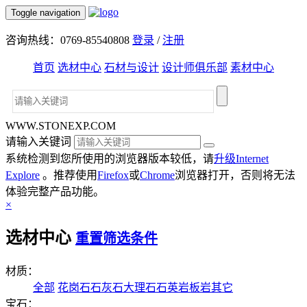
Toggle navigation
咨询热线：0769-85540808
登录
/
注册
首页
选材中心
石材与设计
设计师俱乐部
素材中心
WWW.STONEXP.COM
请输入关键词
系统检测到您所使用的浏览器版本较低，请
升级Internet
Explore
。推荐使用
Firefox
或
Chrome
浏览器打开，否则将无法
体验完整产品功能。
×
选材中心
重置筛选条件
材质：
全部
花岗石
石灰石
大理石
石英岩
板岩
其它
宝石：