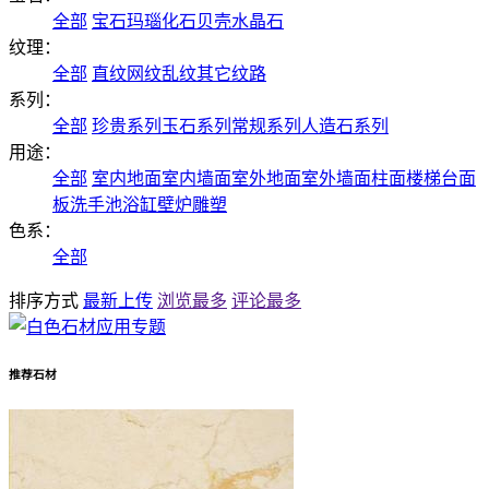
全部
宝石
玛瑙
化石
贝壳
水晶石
纹理：
全部
直纹
网纹
乱纹
其它纹路
系列：
全部
珍贵系列
玉石系列
常规系列
人造石系列
用途：
全部
室内地面
室内墙面
室外地面
室外墙面
柱面
楼梯
台面
板
洗手池
浴缸
壁炉
雕塑
色系：
全部
排序方式
最新上传
浏览最多
评论最多
推荐石材