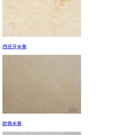
西班牙米黄
欧典米黄