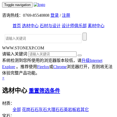
Toggle navigation
咨询热线：0769-85540808
登录
/
注册
首页
选材中心
石材与设计
设计师俱乐部
素材中心
WWW.STONEXP.COM
请输入关键词
系统检测到您所使用的浏览器版本较低，请
升级Internet
Explore
。推荐使用
Firefox
或
Chrome
浏览器打开，否则将无法
体验完整产品功能。
×
选材中心
重置筛选条件
材质：
全部
花岗石
石灰石
大理石
石英岩
板岩
其它
宝石：