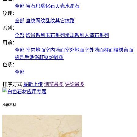
全部
宝石
玛瑙
化石
贝壳
水晶石
纹理：
全部
直纹
网纹
乱纹
其它纹路
系列：
全部
珍贵系列
玉石系列
常规系列
人造石系列
用途：
全部
室内地面
室内墙面
室外地面
室外墙面
柱面
楼梯
台面
板
洗手池
浴缸
壁炉
雕塑
色系：
全部
排序方式
最新上传
浏览最多
评论最多
推荐石材