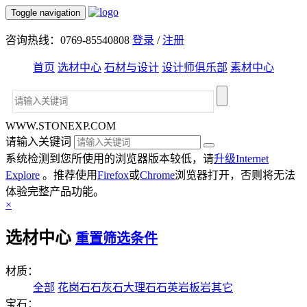
Toggle navigation
咨询热线：0769-85540808
登录
/
注册
首页
选材中心
石材与设计
设计师俱乐部
素材中心
WWW.STONEXP.COM
请输入关键词
系统检测到您所使用的浏览器版本较低，请
升级Internet
Explore
。推荐使用
Firefox
或
Chrome
浏览器打开，否则将无法
体验完整产品功能。
×
选材中心
重置筛选条件
材质：
全部
花岗石
石灰石
大理石
石英岩
板岩
其它
宝石：