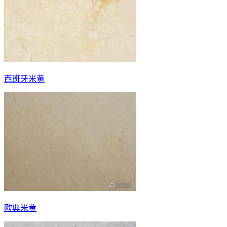
西班牙米黄
欧典米黄