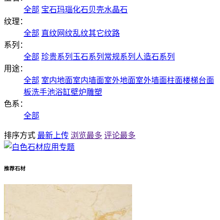
全部
宝石
玛瑙
化石
贝壳
水晶石
纹理：
全部
直纹
网纹
乱纹
其它纹路
系列：
全部
珍贵系列
玉石系列
常规系列
人造石系列
用途：
全部
室内地面
室内墙面
室外地面
室外墙面
柱面
楼梯
台面
板
洗手池
浴缸
壁炉
雕塑
色系：
全部
排序方式
最新上传
浏览最多
评论最多
推荐石材