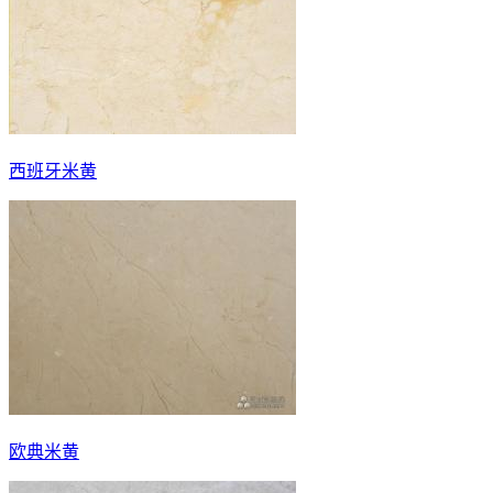
西班牙米黄
欧典米黄