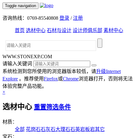
Toggle navigation
咨询热线：0769-85540808
登录
/
注册
首页
选材中心
石材与设计
设计师俱乐部
素材中心
WWW.STONEXP.COM
请输入关键词
系统检测到您所使用的浏览器版本较低，请
升级Internet
Explore
。推荐使用
Firefox
或
Chrome
浏览器打开，否则将无法
体验完整产品功能。
×
选材中心
重置筛选条件
材质：
全部
花岗石
石灰石
大理石
石英岩
板岩
其它
宝石：