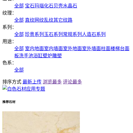
全部
宝石
玛瑙
化石
贝壳
水晶石
纹理：
全部
直纹
网纹
乱纹
其它纹路
系列：
全部
珍贵系列
玉石系列
常规系列
人造石系列
用途：
全部
室内地面
室内墙面
室外地面
室外墙面
柱面
楼梯
台面
板
洗手池
浴缸
壁炉
雕塑
色系：
全部
排序方式
最新上传
浏览最多
评论最多
推荐石材