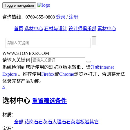
Toggle navigation
咨询热线：0769-85540808
登录
/
注册
首页
选材中心
石材与设计
设计师俱乐部
素材中心
WWW.STONEXP.COM
请输入关键词
系统检测到您所使用的浏览器版本较低，请
升级Internet
Explore
。推荐使用
Firefox
或
Chrome
浏览器打开，否则将无法
体验完整产品功能。
×
选材中心
重置筛选条件
材质：
全部
花岗石
石灰石
大理石
石英岩
板岩
其它
宝石：