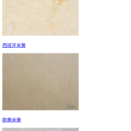
西班牙米黄
欧典米黄