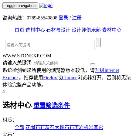
Toggle navigation
咨询热线：0769-85540808
登录
/
注册
首页
选材中心
石材与设计
设计师俱乐部
素材中心
WWW.STONEXP.COM
请输入关键词
系统检测到您所使用的浏览器版本较低，请
升级Internet
Explore
。推荐使用
Firefox
或
Chrome
浏览器打开，否则将无法
体验完整产品功能。
×
选材中心
重置筛选条件
材质：
全部
花岗石
石灰石
大理石
石英岩
板岩
其它
宝石：