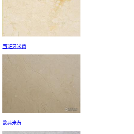
西班牙米黄
欧典米黄