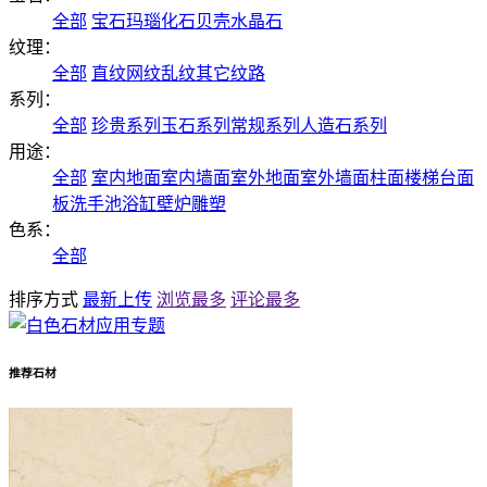
全部
宝石
玛瑙
化石
贝壳
水晶石
纹理：
全部
直纹
网纹
乱纹
其它纹路
系列：
全部
珍贵系列
玉石系列
常规系列
人造石系列
用途：
全部
室内地面
室内墙面
室外地面
室外墙面
柱面
楼梯
台面
板
洗手池
浴缸
壁炉
雕塑
色系：
全部
排序方式
最新上传
浏览最多
评论最多
推荐石材