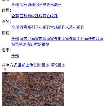
全部
宝石
玛瑙
化石
贝壳
水晶石
纹理：
全部
直纹
网纹
乱纹
其它纹路
系列：
全部
珍贵系列
玉石系列
常规系列
人造石系列
用途：
全部
室内地面
室内墙面
室外地面
室外墙面
柱面
楼梯
台面
板
洗手池
浴缸
壁炉
雕塑
色系：
全部
排序方式
最新上传
浏览最多
评论最多
1/1