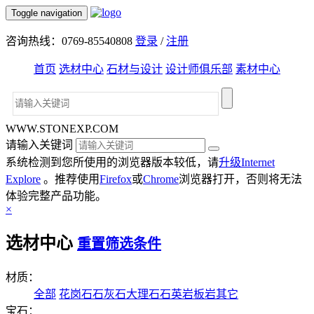
Toggle navigation
咨询热线：0769-85540808
登录
/
注册
首页
选材中心
石材与设计
设计师俱乐部
素材中心
WWW.STONEXP.COM
请输入关键词
系统检测到您所使用的浏览器版本较低，请
升级Internet
Explore
。推荐使用
Firefox
或
Chrome
浏览器打开，否则将无法
体验完整产品功能。
×
选材中心
重置筛选条件
材质：
全部
花岗石
石灰石
大理石
石英岩
板岩
其它
宝石：