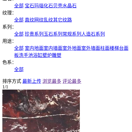
全部
宝石
玛瑙
化石
贝壳
水晶石
纹理：
全部
直纹
网纹
乱纹
其它纹路
系列：
全部
珍贵系列
玉石系列
常规系列
人造石系列
用途：
全部
室内地面
室内墙面
室外地面
室外墙面
柱面
楼梯
台面
板
洗手池
浴缸
壁炉
雕塑
色系：
全部
排序方式
最新上传
浏览最多
评论最多
1/1