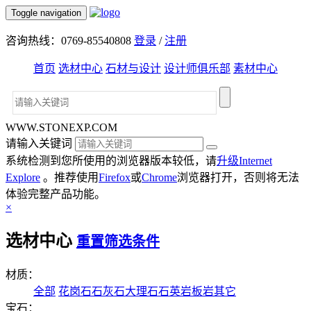
Toggle navigation
咨询热线：0769-85540808
登录
/
注册
首页
选材中心
石材与设计
设计师俱乐部
素材中心
WWW.STONEXP.COM
请输入关键词
系统检测到您所使用的浏览器版本较低，请
升级Internet
Explore
。推荐使用
Firefox
或
Chrome
浏览器打开，否则将无法
体验完整产品功能。
×
选材中心
重置筛选条件
材质：
全部
花岗石
石灰石
大理石
石英岩
板岩
其它
宝石：