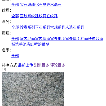
全部
宝石
玛瑙
化石
贝壳
水晶石
纹理：
全部
直纹
网纹
乱纹
其它纹路
系列：
全部
珍贵系列
玉石系列
常规系列
人造石系列
用途：
全部
室内地面
室内墙面
室外地面
室外墙面
柱面
楼梯
台面
板
洗手池
浴缸
壁炉
雕塑
色系：
全部
排序方式
最新上传
浏览最多
评论最多
1/1