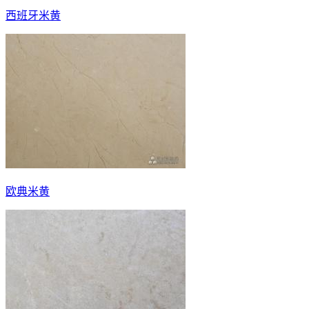
西班牙米黄
欧典米黄