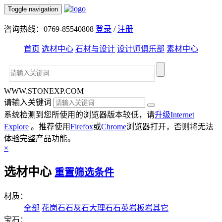
Toggle navigation
咨询热线：0769-85540808
登录
/
注册
首页
选材中心
石材与设计
设计师俱乐部
素材中心
WWW.STONEXP.COM
请输入关键词
系统检测到您所使用的浏览器版本较低，请
升级Internet
Explore
。推荐使用
Firefox
或
Chrome
浏览器打开，否则将无法
体验完整产品功能。
×
选材中心
重置筛选条件
材质：
全部
花岗石
石灰石
大理石
石英岩
板岩
其它
宝石：