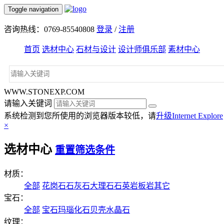
Toggle navigation
咨询热线：0769-85540808
登录
/
注册
首页
选材中心
石材与设计
设计师俱乐部
素材中心
WWW.STONEXP.COM
请输入关键词
系统检测到您所使用的浏览器版本较低，请
升级Internet Explore
×
选材中心
重置筛选条件
材质：
全部
花岗石
石灰石
大理石
石英岩
板岩
其它
宝石：
全部
宝石
玛瑙
化石
贝壳
水晶石
纹理：