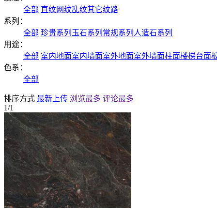
全部
直纹
网纹
乱纹
其它纹路
系列：
全部
珍贵系列
玉石系列
常规系列
人造石系列
用途：
全部
室内地面
室内墙面
室外地面
室外墙面
柱面
楼梯
台面
色系：
全部
排序方式
最新上传
浏览最多
评论最多
1/1