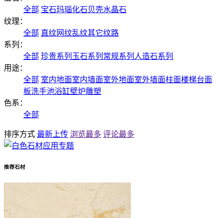
全部
宝石
玛瑙
化石
贝壳
水晶石
纹理：
全部
直纹
网纹
乱纹
其它纹路
系列：
全部
珍贵系列
玉石系列
常规系列
人造石系列
用途：
全部
室内地面
室内墙面
室外地面
室外墙面
柱面
楼梯
台面
板
洗手池
浴缸
壁炉
雕塑
色系：
全部
排序方式
最新上传
浏览最多
评论最多
推荐石材