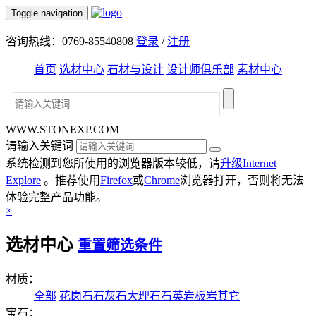
Toggle navigation
咨询热线：0769-85540808
登录
/
注册
首页
选材中心
石材与设计
设计师俱乐部
素材中心
WWW.STONEXP.COM
请输入关键词
系统检测到您所使用的浏览器版本较低，请
升级Internet
Explore
。推荐使用
Firefox
或
Chrome
浏览器打开，否则将无法
体验完整产品功能。
×
选材中心
重置筛选条件
材质：
全部
花岗石
石灰石
大理石
石英岩
板岩
其它
宝石：