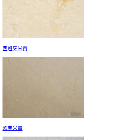
西班牙米黄
欧典米黄