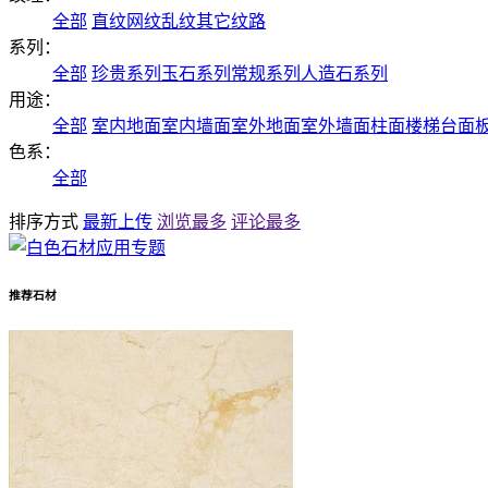
全部
直纹
网纹
乱纹
其它纹路
系列：
全部
珍贵系列
玉石系列
常规系列
人造石系列
用途：
全部
室内地面
室内墙面
室外地面
室外墙面
柱面
楼梯
台面
色系：
全部
排序方式
最新上传
浏览最多
评论最多
推荐石材