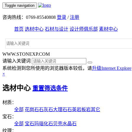
Toggle navigation
咨询热线：0769-85540808
登录
/
注册
首页
选材中心
石材与设计
设计师俱乐部
素材中心
WWW.STONEXP.COM
请输入关键词
系统检测到您所使用的浏览器版本较低，请
升级Internet Explore
×
选材中心
重置筛选条件
材质：
全部
花岗石
石灰石
大理石
石英岩
板岩
其它
宝石：
全部
宝石
玛瑙
化石
贝壳
水晶石
纹理：