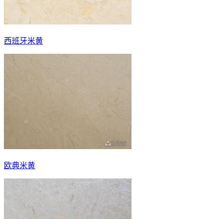
西班牙米黄
欧典米黄