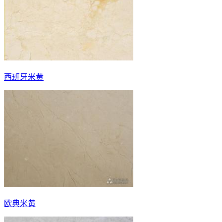
西班牙米黄
欧典米黄