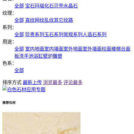
全部
宝石
玛瑙
化石
贝壳
水晶石
纹理：
全部
直纹
网纹
乱纹
其它纹路
系列：
全部
珍贵系列
玉石系列
常规系列
人造石系列
用途：
全部
室内地面
室内墙面
室外地面
室外墙面
柱面
楼梯
台面
板
洗手池
浴缸
壁炉
雕塑
色系：
全部
排序方式
最新上传
浏览最多
评论最多
推荐石材