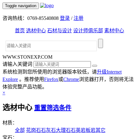
Toggle navigation
咨询热线：0769-85540808
登录
/
注册
首页
选材中心
石材与设计
设计师俱乐部
素材中心
WWW.STONEXP.COM
请输入关键词
系统检测到您所使用的浏览器版本较低，请
升级Internet
Explore
。推荐使用
Firefox
或
Chrome
浏览器打开，否则将无法
体验完整产品功能。
×
选材中心
重置筛选条件
材质：
全部
花岗石
石灰石
大理石
石英岩
板岩
其它
宝石：