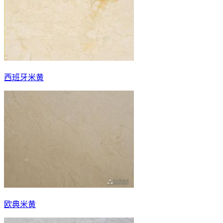
西班牙米黄
欧典米黄