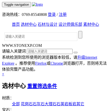
Toggle navigation
咨询热线：0769-85540808
登录
/
注册
首页
选材中心
石材与设计
设计师俱乐部
素材中心
WWW.STONEXP.COM
请输入关键词
系统检测到您所使用的浏览器版本较低，请
升级Internet
Explore
。推荐使用
Firefox
或
Chrome
浏览器打开，否则将无法
体验完整产品功能。
×
选材中心
重置筛选条件
材质：
全部
花岗石
石灰石
大理石
石英岩
板岩
其它
宝石：