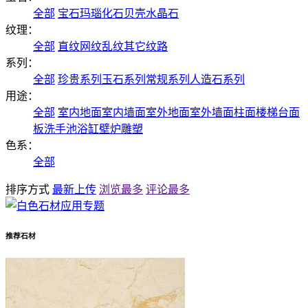
全部
宝石
玛瑙
化石
贝壳
水晶石
纹理：
全部
直纹
网纹
乱纹
其它纹路
系列：
全部
珍贵系列
玉石系列
常规系列
人造石系列
用途：
全部
室内地面
室内墙面
室外地面
室外墙面
柱面
楼梯
台面
板
洗手池
浴缸
壁炉
雕塑
色系：
全部
排序方式
最新上传
浏览最多
评论最多
推荐石材