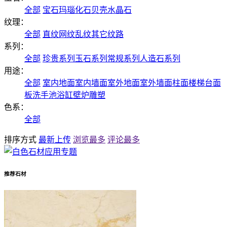
全部
宝石
玛瑙
化石
贝壳
水晶石
纹理：
全部
直纹
网纹
乱纹
其它纹路
系列：
全部
珍贵系列
玉石系列
常规系列
人造石系列
用途：
全部
室内地面
室内墙面
室外地面
室外墙面
柱面
楼梯
台面
板
洗手池
浴缸
壁炉
雕塑
色系：
全部
排序方式
最新上传
浏览最多
评论最多
推荐石材