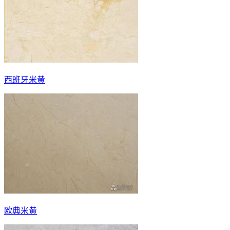
西班牙米黄
欧典米黄