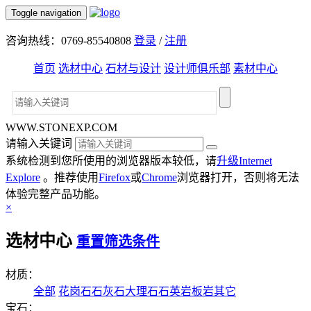
Toggle navigation
咨询热线：0769-85540808
登录
/
注册
首页
选材中心
石材与设计
设计师俱乐部
素材中心
WWW.STONEXP.COM
请输入关键词
系统检测到您所使用的浏览器版本较低，请
升级Internet
Explore
。推荐使用
Firefox
或
Chrome
浏览器打开，否则将无法
体验完整产品功能。
×
选材中心
重置筛选条件
材质：
全部
花岗石
石灰石
大理石
石英岩
板岩
其它
宝石：