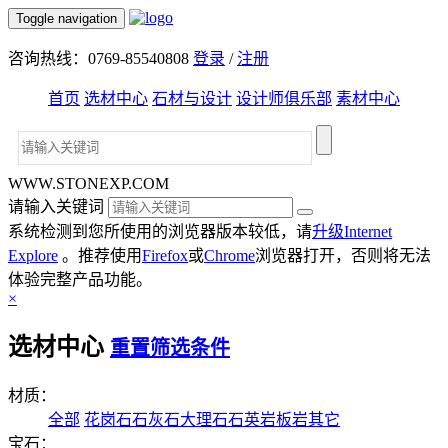
Toggle navigation
咨询热线：0769-85540808
登录
/
注册
首页
选材中心
石材与设计
设计师俱乐部
素材中心
WWW.STONEXP.COM
请输入关键词
系统检测到您所使用的浏览器版本较低，请
升级Internet
Explore
。推荐使用
Firefox
或
Chrome
浏览器打开，否则将无法
体验完整产品功能。
×
选材中心
重置筛选条件
材质：
全部
花岗石
石灰石
大理石
石英岩
板岩
其它
宝石：