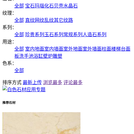
全部
宝石
玛瑙
化石
贝壳
水晶石
纹理：
全部
直纹
网纹
乱纹
其它纹路
系列：
全部
珍贵系列
玉石系列
常规系列
人造石系列
用途：
全部
室内地面
室内墙面
室外地面
室外墙面
柱面
楼梯
台面
板
洗手池
浴缸
壁炉
雕塑
色系：
全部
排序方式
最新上传
浏览最多
评论最多
推荐石材