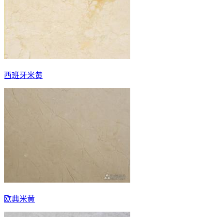
西班牙米黄
欧典米黄