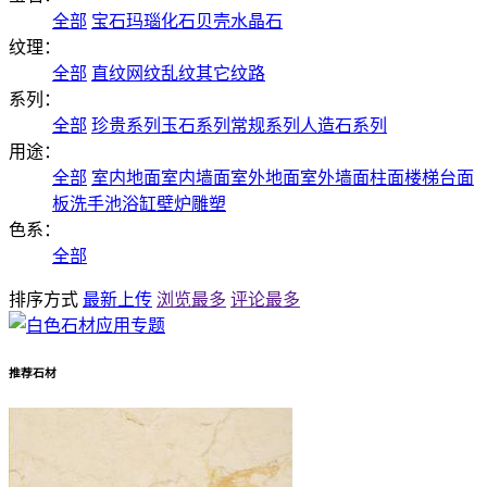
全部
宝石
玛瑙
化石
贝壳
水晶石
纹理：
全部
直纹
网纹
乱纹
其它纹路
系列：
全部
珍贵系列
玉石系列
常规系列
人造石系列
用途：
全部
室内地面
室内墙面
室外地面
室外墙面
柱面
楼梯
台面
板
洗手池
浴缸
壁炉
雕塑
色系：
全部
排序方式
最新上传
浏览最多
评论最多
推荐石材