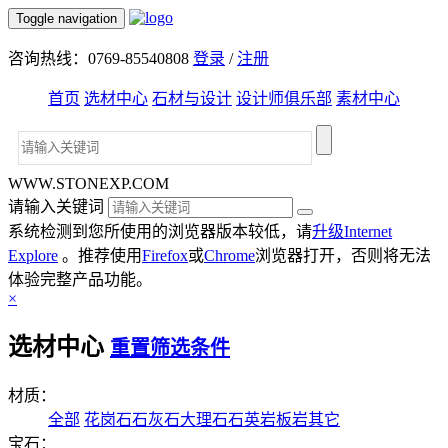
Toggle navigation
咨询热线：0769-85540808
登录
/
注册
首页
选材中心
石材与设计
设计师俱乐部
素材中心
WWW.STONEXP.COM
请输入关键词
系统检测到您所使用的浏览器版本较低，请
升级Internet
Explore
。推荐使用
Firefox
或
Chrome
浏览器打开，否则将无法
体验完整产品功能。
×
选材中心
重置筛选条件
材质：
全部
花岗石
石灰石
大理石
石英岩
板岩
其它
宝石：