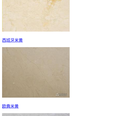
西班牙米黄
欧典米黄