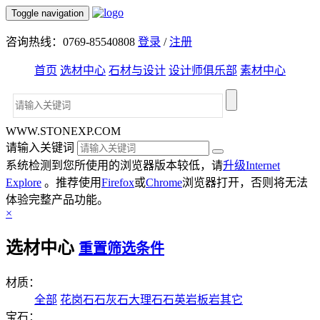
Toggle navigation
咨询热线：0769-85540808
登录
/
注册
首页
选材中心
石材与设计
设计师俱乐部
素材中心
WWW.STONEXP.COM
请输入关键词
系统检测到您所使用的浏览器版本较低，请
升级Internet
Explore
。推荐使用
Firefox
或
Chrome
浏览器打开，否则将无法
体验完整产品功能。
×
选材中心
重置筛选条件
材质：
全部
花岗石
石灰石
大理石
石英岩
板岩
其它
宝石：