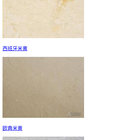
西班牙米黄
欧典米黄