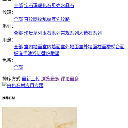
全部
宝石
玛瑙
化石
贝壳
水晶石
纹理：
全部
直纹
网纹
乱纹
其它纹路
系列：
全部
珍贵系列
玉石系列
常规系列
人造石系列
用途：
全部
室内地面
室内墙面
室外地面
室外墙面
柱面
楼梯
台面
板
洗手池
浴缸
壁炉
雕塑
色系：
全部
排序方式
最新上传
浏览最多
评论最多
推荐石材