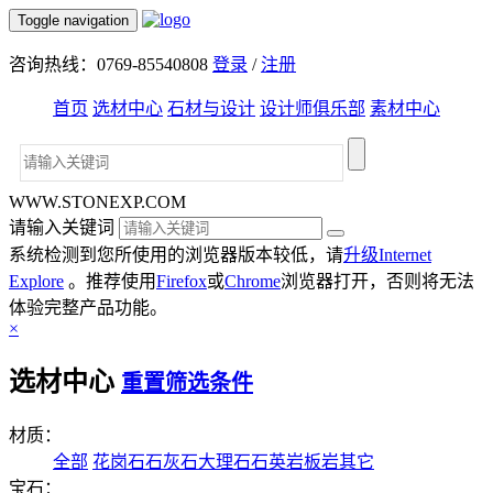
Toggle navigation
咨询热线：0769-85540808
登录
/
注册
首页
选材中心
石材与设计
设计师俱乐部
素材中心
WWW.STONEXP.COM
请输入关键词
系统检测到您所使用的浏览器版本较低，请
升级Internet
Explore
。推荐使用
Firefox
或
Chrome
浏览器打开，否则将无法
体验完整产品功能。
×
选材中心
重置筛选条件
材质：
全部
花岗石
石灰石
大理石
石英岩
板岩
其它
宝石：