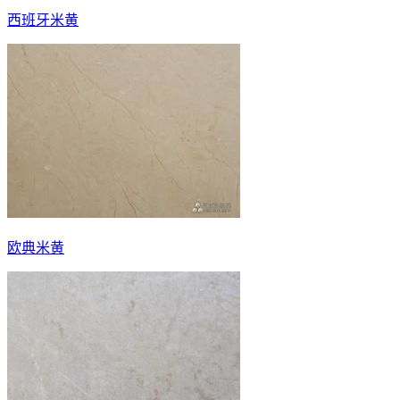
西班牙米黄
欧典米黄