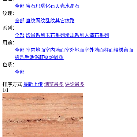
全部
宝石
玛瑙
化石
贝壳
水晶石
纹理：
全部
直纹
网纹
乱纹
其它纹路
系列：
全部
珍贵系列
玉石系列
常规系列
人造石系列
用途：
全部
室内地面
室内墙面
室外地面
室外墙面
柱面
楼梯
台面
板
洗手池
浴缸
壁炉
雕塑
色系：
全部
排序方式
最新上传
浏览最多
评论最多
1/1