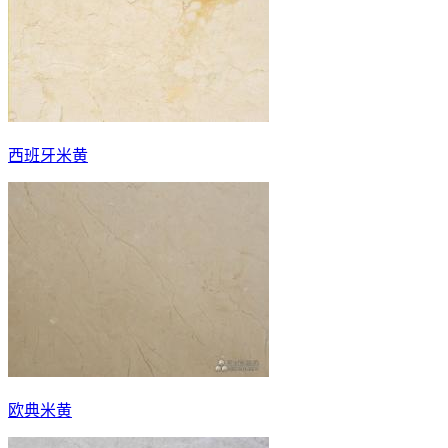
西班牙米黄
欧典米黄