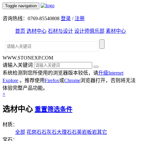
Toggle navigation
咨询热线：0769-85540808
登录
/
注册
首页
选材中心
石材与设计
设计师俱乐部
素材中心
WWW.STONEXP.COM
请输入关键词
系统检测到您所使用的浏览器版本较低，请
升级Internet
Explore
。推荐使用
Firefox
或
Chrome
浏览器打开，否则将无法
体验完整产品功能。
×
选材中心
重置筛选条件
材质：
全部
花岗石
石灰石
大理石
石英岩
板岩
其它
宝石：