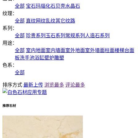
全部
宝石
玛瑙
化石
贝壳
水晶石
纹理：
全部
直纹
网纹
乱纹
其它纹路
系列：
全部
珍贵系列
玉石系列
常规系列
人造石系列
用途：
全部
室内地面
室内墙面
室外地面
室外墙面
柱面
楼梯
台面
板
洗手池
浴缸
壁炉
雕塑
色系：
全部
排序方式
最新上传
浏览最多
评论最多
推荐石材