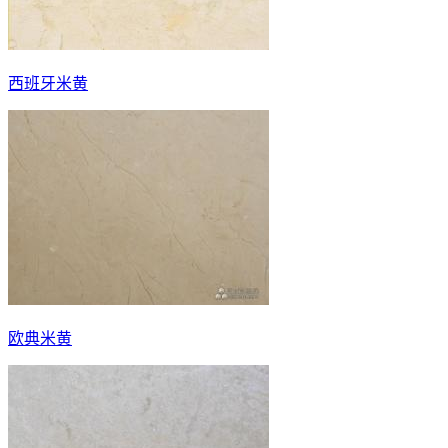
西班牙米黄
欧典米黄