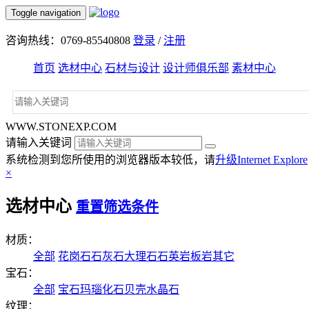
Toggle navigation
咨询热线：0769-85540808
登录
/
注册
首页
选材中心
石材与设计
设计师俱乐部
素材中心
WWW.STONEXP.COM
请输入关键词
系统检测到您所使用的浏览器版本较低，请
升级Internet Explore
×
选材中心
重置筛选条件
材质：
全部
花岗石
石灰石
大理石
石英岩
板岩
其它
宝石：
全部
宝石
玛瑙
化石
贝壳
水晶石
纹理：