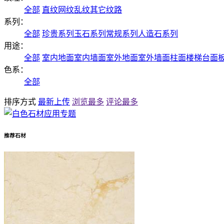
全部
直纹
网纹
乱纹
其它纹路
系列：
全部
珍贵系列
玉石系列
常规系列
人造石系列
用途：
全部
室内地面
室内墙面
室外地面
室外墙面
柱面
楼梯
台面
色系：
全部
排序方式
最新上传
浏览最多
评论最多
推荐石材