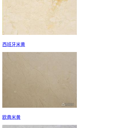
西班牙米黄
欧典米黄