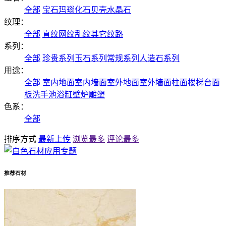
全部
宝石
玛瑙
化石
贝壳
水晶石
纹理：
全部
直纹
网纹
乱纹
其它纹路
系列：
全部
珍贵系列
玉石系列
常规系列
人造石系列
用途：
全部
室内地面
室内墙面
室外地面
室外墙面
柱面
楼梯
台面
板
洗手池
浴缸
壁炉
雕塑
色系：
全部
排序方式
最新上传
浏览最多
评论最多
推荐石材