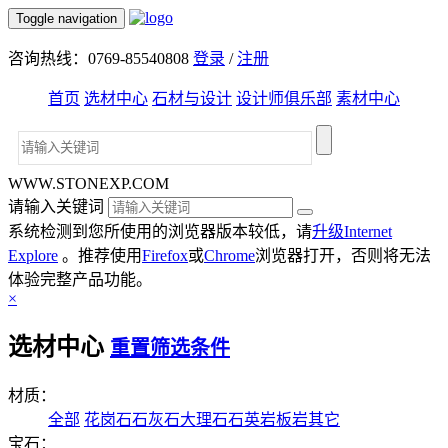
Toggle navigation
咨询热线：0769-85540808
登录
/
注册
首页
选材中心
石材与设计
设计师俱乐部
素材中心
WWW.STONEXP.COM
请输入关键词
系统检测到您所使用的浏览器版本较低，请
升级Internet
Explore
。推荐使用
Firefox
或
Chrome
浏览器打开，否则将无法
体验完整产品功能。
×
选材中心
重置筛选条件
材质：
全部
花岗石
石灰石
大理石
石英岩
板岩
其它
宝石：