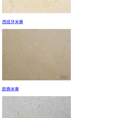
西班牙米黄
欧典米黄