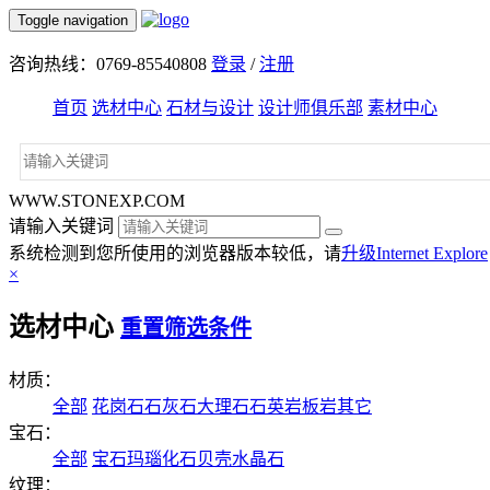
Toggle navigation
咨询热线：0769-85540808
登录
/
注册
首页
选材中心
石材与设计
设计师俱乐部
素材中心
WWW.STONEXP.COM
请输入关键词
系统检测到您所使用的浏览器版本较低，请
升级Internet Explore
×
选材中心
重置筛选条件
材质：
全部
花岗石
石灰石
大理石
石英岩
板岩
其它
宝石：
全部
宝石
玛瑙
化石
贝壳
水晶石
纹理：