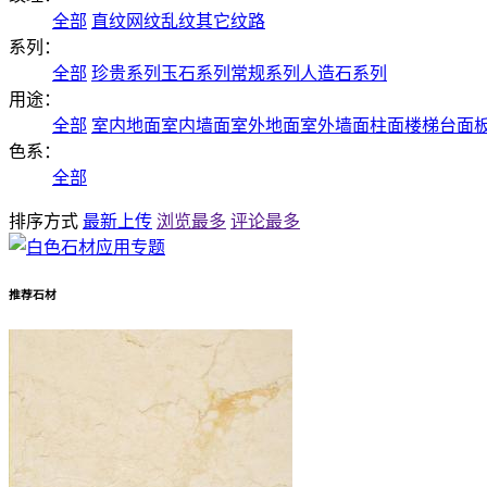
全部
直纹
网纹
乱纹
其它纹路
系列：
全部
珍贵系列
玉石系列
常规系列
人造石系列
用途：
全部
室内地面
室内墙面
室外地面
室外墙面
柱面
楼梯
台面
色系：
全部
排序方式
最新上传
浏览最多
评论最多
推荐石材