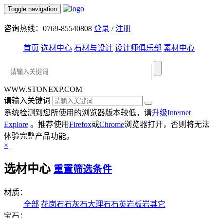
Toggle navigation
咨询热线：0769-85540808
登录
/
注册
首页
选材中心
石材与设计
设计师俱乐部
素材中心
WWW.STONEXP.COM
请输入关键词
系统检测到您所使用的浏览器版本较低，请
升级Internet
Explore
。推荐使用
Firefox
或
Chrome
浏览器打开，否则将无法
体验完整产品功能。
×
选材中心
重置筛选条件
材质：
全部
花岗石
石灰石
大理石
石英岩
板岩
其它
宝石：