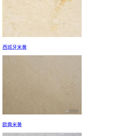
西班牙米黄
欧典米黄