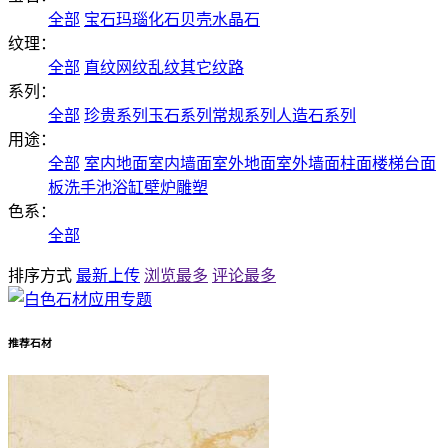
全部
宝石
玛瑙
化石
贝壳
水晶石
纹理：
全部
直纹
网纹
乱纹
其它纹路
系列：
全部
珍贵系列
玉石系列
常规系列
人造石系列
用途：
全部
室内地面
室内墙面
室外地面
室外墙面
柱面
楼梯
台面
板
洗手池
浴缸
壁炉
雕塑
色系：
全部
排序方式
最新上传
浏览最多
评论最多
推荐石材