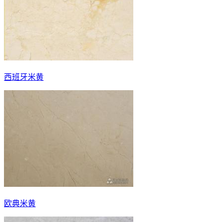
西班牙米黄
欧典米黄