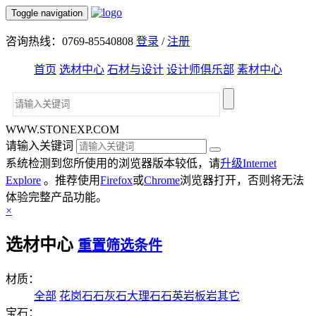
Toggle navigation
咨询热线：0769-85540808
登录
/
注册
首页
选材中心
石材与设计
设计师俱乐部
素材中心
WWW.STONEXP.COM
请输入关键词
系统检测到您所使用的浏览器版本较低，请
升级Internet
Explore
。推荐使用
Firefox
或
Chrome
浏览器打开，否则将无法
体验完整产品功能。
×
选材中心
重置筛选条件
材质：
全部
花岗石
石灰石
大理石
石英岩
板岩
其它
宝石：