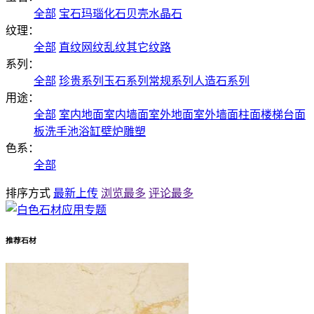
全部
宝石
玛瑙
化石
贝壳
水晶石
纹理：
全部
直纹
网纹
乱纹
其它纹路
系列：
全部
珍贵系列
玉石系列
常规系列
人造石系列
用途：
全部
室内地面
室内墙面
室外地面
室外墙面
柱面
楼梯
台面
板
洗手池
浴缸
壁炉
雕塑
色系：
全部
排序方式
最新上传
浏览最多
评论最多
推荐石材