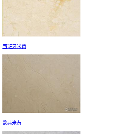
西班牙米黄
欧典米黄