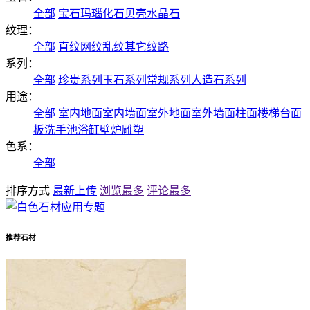
全部
宝石
玛瑙
化石
贝壳
水晶石
纹理：
全部
直纹
网纹
乱纹
其它纹路
系列：
全部
珍贵系列
玉石系列
常规系列
人造石系列
用途：
全部
室内地面
室内墙面
室外地面
室外墙面
柱面
楼梯
台面
板
洗手池
浴缸
壁炉
雕塑
色系：
全部
排序方式
最新上传
浏览最多
评论最多
推荐石材