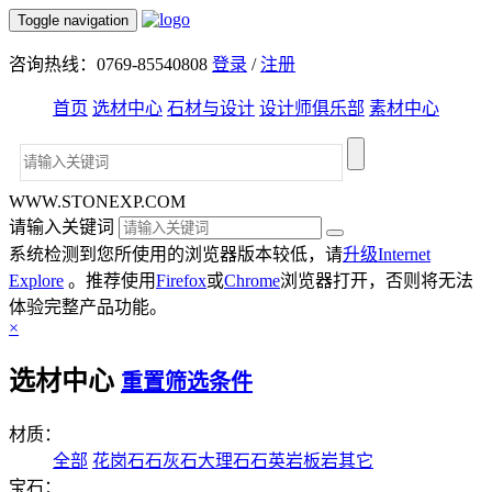
Toggle navigation
咨询热线：0769-85540808
登录
/
注册
首页
选材中心
石材与设计
设计师俱乐部
素材中心
WWW.STONEXP.COM
请输入关键词
系统检测到您所使用的浏览器版本较低，请
升级Internet
Explore
。推荐使用
Firefox
或
Chrome
浏览器打开，否则将无法
体验完整产品功能。
×
选材中心
重置筛选条件
材质：
全部
花岗石
石灰石
大理石
石英岩
板岩
其它
宝石：