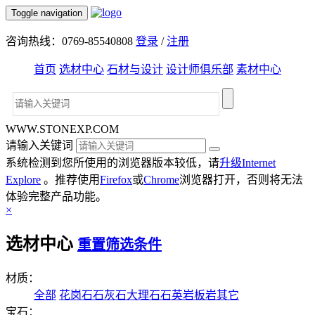
Toggle navigation
咨询热线：0769-85540808
登录
/
注册
首页
选材中心
石材与设计
设计师俱乐部
素材中心
WWW.STONEXP.COM
请输入关键词
系统检测到您所使用的浏览器版本较低，请
升级Internet
Explore
。推荐使用
Firefox
或
Chrome
浏览器打开，否则将无法
体验完整产品功能。
×
选材中心
重置筛选条件
材质：
全部
花岗石
石灰石
大理石
石英岩
板岩
其它
宝石：