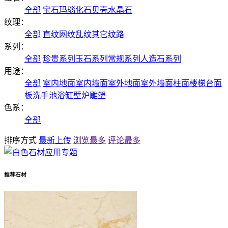
全部
宝石
玛瑙
化石
贝壳
水晶石
纹理：
全部
直纹
网纹
乱纹
其它纹路
系列：
全部
珍贵系列
玉石系列
常规系列
人造石系列
用途：
全部
室内地面
室内墙面
室外地面
室外墙面
柱面
楼梯
台面
板
洗手池
浴缸
壁炉
雕塑
色系：
全部
排序方式
最新上传
浏览最多
评论最多
推荐石材