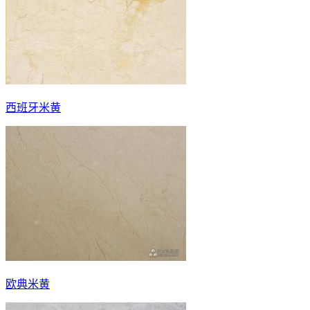
西班牙米黄
欧典米黄