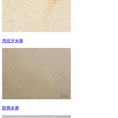
西班牙米黄
欧典米黄