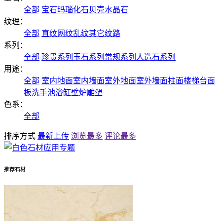
全部
宝石
玛瑙
化石
贝壳
水晶石
纹理：
全部
直纹
网纹
乱纹
其它纹路
系列：
全部
珍贵系列
玉石系列
常规系列
人造石系列
用途：
全部
室内地面
室内墙面
室外地面
室外墙面
柱面
楼梯
台面
板
洗手池
浴缸
壁炉
雕塑
色系：
全部
排序方式
最新上传
浏览最多
评论最多
推荐石材