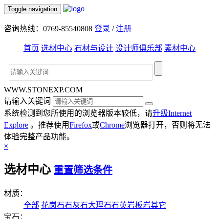
Toggle navigation
咨询热线：0769-85540808
登录
/
注册
首页
选材中心
石材与设计
设计师俱乐部
素材中心
WWW.STONEXP.COM
请输入关键词
系统检测到您所使用的浏览器版本较低，请
升级Internet
Explore
。推荐使用
Firefox
或
Chrome
浏览器打开，否则将无法
体验完整产品功能。
×
选材中心
重置筛选条件
材质：
全部
花岗石
石灰石
大理石
石英岩
板岩
其它
宝石：