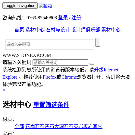
Toggle navigation
咨询热线：0769-85540808
登录
/
注册
首页
选材中心
石材与设计
设计师俱乐部
素材中心
WWW.STONEXP.COM
请输入关键词
系统检测到您所使用的浏览器版本较低，请
升级Internet
Explore
。推荐使用
Firefox
或
Chrome
浏览器打开，否则将无法
体验完整产品功能。
×
选材中心
重置筛选条件
材质：
全部
花岗石
石灰石
大理石
石英岩
板岩
其它
宝石：