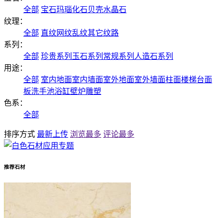
全部
宝石
玛瑙
化石
贝壳
水晶石
纹理：
全部
直纹
网纹
乱纹
其它纹路
系列：
全部
珍贵系列
玉石系列
常规系列
人造石系列
用途：
全部
室内地面
室内墙面
室外地面
室外墙面
柱面
楼梯
台面
板
洗手池
浴缸
壁炉
雕塑
色系：
全部
排序方式
最新上传
浏览最多
评论最多
推荐石材