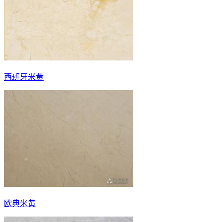
西班牙米黄
欧典米黄