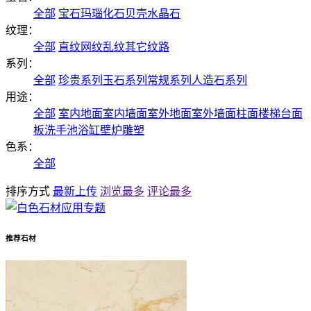
全部
宝石
玛瑙
化石
贝壳
水晶石
纹理：
全部
直纹
网纹
乱纹
其它纹路
系列：
全部
珍贵系列
玉石系列
常规系列
人造石系列
用途：
全部
室内地面
室内墙面
室外地面
室外墙面
柱面
楼梯
台面
板
洗手池
浴缸
壁炉
雕塑
色系：
全部
排序方式
最新上传
浏览最多
评论最多
推荐石材