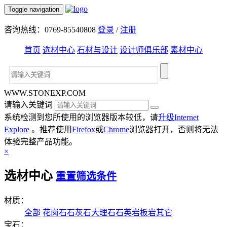
Toggle navigation
咨询热线：0769-85540808
登录
/
注册
首页
选材中心
石材与设计
设计师俱乐部
素材中心
WWW.STONEXP.COM
请输入关键词
系统检测到您所使用的浏览器版本较低，请
升级Internet
Explore
。推荐使用
Firefox
或
Chrome
浏览器打开，否则将无法
体验完整产品功能。
×
选材中心
重置筛选条件
材质：
全部
花岗石
石灰石
大理石
石英岩
板岩
其它
宝石：