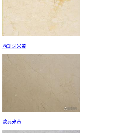
西班牙米黄
欧典米黄