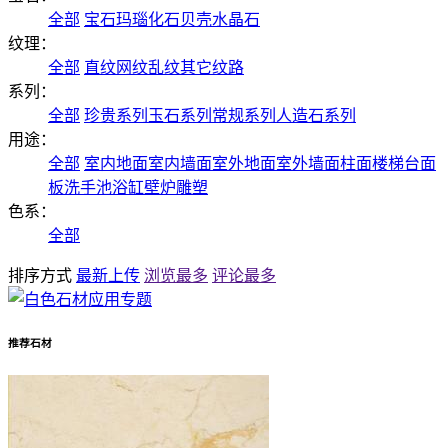
全部
宝石
玛瑙
化石
贝壳
水晶石
纹理：
全部
直纹
网纹
乱纹
其它纹路
系列：
全部
珍贵系列
玉石系列
常规系列
人造石系列
用途：
全部
室内地面
室内墙面
室外地面
室外墙面
柱面
楼梯
台面
板
洗手池
浴缸
壁炉
雕塑
色系：
全部
排序方式
最新上传
浏览最多
评论最多
推荐石材