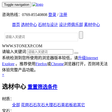
Toggle navigation
咨询热线：0769-85540808
登录
/
注册
首页
选材中心
石材与设计
设计师俱乐部
素材中心
WWW.STONEXP.COM
请输入关键词
系统检测到您所使用的浏览器版本较低，请
升级Internet
Explore
。推荐使用
Firefox
或
Chrome
浏览器打开，否则将无法
体验完整产品功能。
×
选材中心
重置筛选条件
材质：
全部
花岗石
石灰石
大理石
石英岩
板岩
其它
宝石：