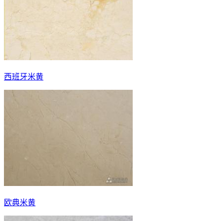
西班牙米黄
欧典米黄