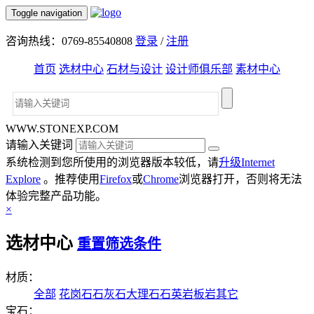
Toggle navigation
咨询热线：0769-85540808
登录
/
注册
首页
选材中心
石材与设计
设计师俱乐部
素材中心
WWW.STONEXP.COM
请输入关键词
系统检测到您所使用的浏览器版本较低，请
升级Internet
Explore
。推荐使用
Firefox
或
Chrome
浏览器打开，否则将无法
体验完整产品功能。
×
选材中心
重置筛选条件
材质：
全部
花岗石
石灰石
大理石
石英岩
板岩
其它
宝石：