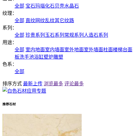
全部
宝石
玛瑙
化石
贝壳
水晶石
纹理：
全部
直纹
网纹
乱纹
其它纹路
系列：
全部
珍贵系列
玉石系列
常规系列
人造石系列
用途：
全部
室内地面
室内墙面
室外地面
室外墙面
柱面
楼梯
台面
板
洗手池
浴缸
壁炉
雕塑
色系：
全部
排序方式
最新上传
浏览最多
评论最多
推荐石材