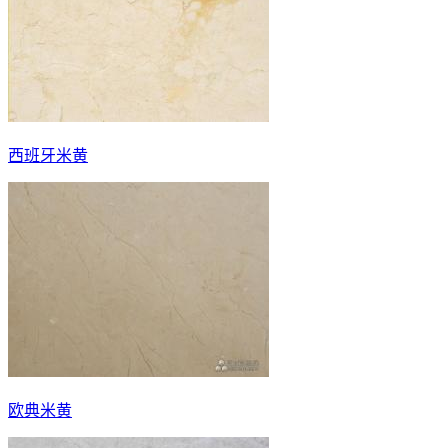
西班牙米黄
欧典米黄