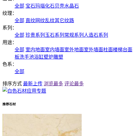
全部
宝石
玛瑙
化石
贝壳
水晶石
纹理：
全部
直纹
网纹
乱纹
其它纹路
系列：
全部
珍贵系列
玉石系列
常规系列
人造石系列
用途：
全部
室内地面
室内墙面
室外地面
室外墙面
柱面
楼梯
台面
板
洗手池
浴缸
壁炉
雕塑
色系：
全部
排序方式
最新上传
浏览最多
评论最多
推荐石材