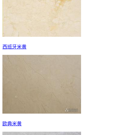
西班牙米黄
欧典米黄