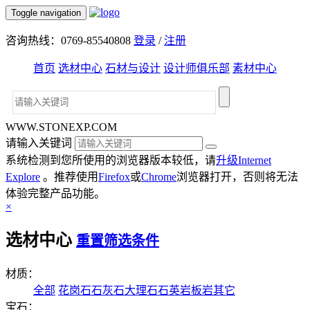
Toggle navigation
咨询热线：0769-85540808
登录
/
注册
首页
选材中心
石材与设计
设计师俱乐部
素材中心
WWW.STONEXP.COM
请输入关键词
系统检测到您所使用的浏览器版本较低，请
升级Internet
Explore
。推荐使用
Firefox
或
Chrome
浏览器打开，否则将无法
体验完整产品功能。
×
选材中心
重置筛选条件
材质：
全部
花岗石
石灰石
大理石
石英岩
板岩
其它
宝石：