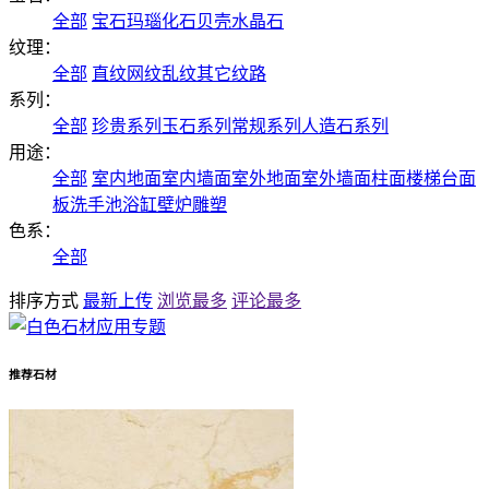
全部
宝石
玛瑙
化石
贝壳
水晶石
纹理：
全部
直纹
网纹
乱纹
其它纹路
系列：
全部
珍贵系列
玉石系列
常规系列
人造石系列
用途：
全部
室内地面
室内墙面
室外地面
室外墙面
柱面
楼梯
台面
板
洗手池
浴缸
壁炉
雕塑
色系：
全部
排序方式
最新上传
浏览最多
评论最多
推荐石材