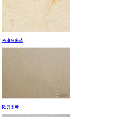
西班牙米黄
欧典米黄