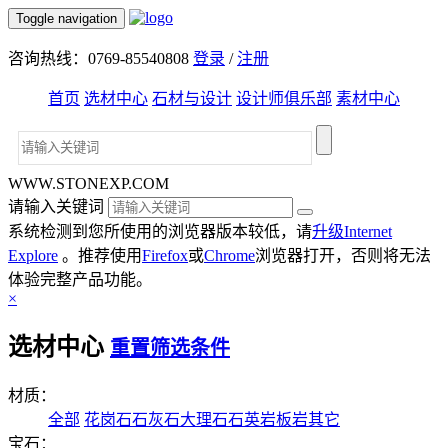
Toggle navigation
咨询热线：0769-85540808
登录
/
注册
首页
选材中心
石材与设计
设计师俱乐部
素材中心
WWW.STONEXP.COM
请输入关键词
系统检测到您所使用的浏览器版本较低，请
升级Internet
Explore
。推荐使用
Firefox
或
Chrome
浏览器打开，否则将无法
体验完整产品功能。
×
选材中心
重置筛选条件
材质：
全部
花岗石
石灰石
大理石
石英岩
板岩
其它
宝石：