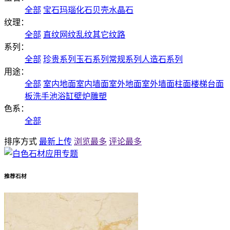
全部
宝石
玛瑙
化石
贝壳
水晶石
纹理：
全部
直纹
网纹
乱纹
其它纹路
系列：
全部
珍贵系列
玉石系列
常规系列
人造石系列
用途：
全部
室内地面
室内墙面
室外地面
室外墙面
柱面
楼梯
台面
板
洗手池
浴缸
壁炉
雕塑
色系：
全部
排序方式
最新上传
浏览最多
评论最多
推荐石材