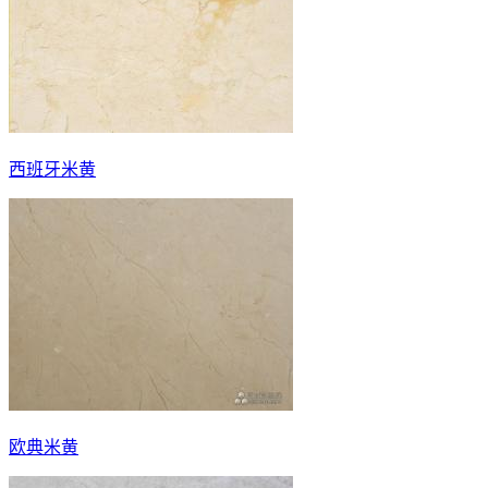
西班牙米黄
欧典米黄