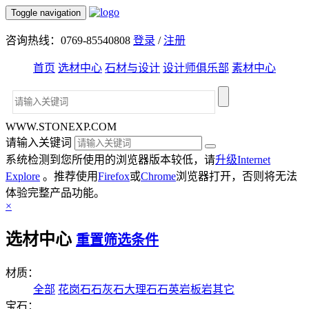
Toggle navigation
咨询热线：0769-85540808
登录
/
注册
首页
选材中心
石材与设计
设计师俱乐部
素材中心
WWW.STONEXP.COM
请输入关键词
系统检测到您所使用的浏览器版本较低，请
升级Internet
Explore
。推荐使用
Firefox
或
Chrome
浏览器打开，否则将无法
体验完整产品功能。
×
选材中心
重置筛选条件
材质：
全部
花岗石
石灰石
大理石
石英岩
板岩
其它
宝石：