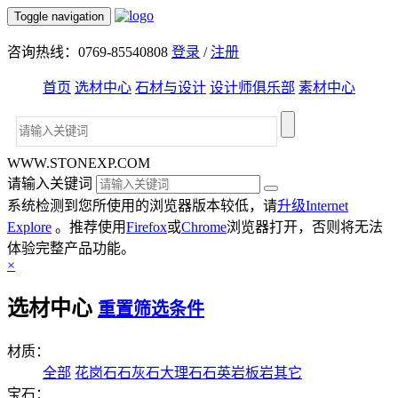
Toggle navigation
咨询热线：0769-85540808
登录
/
注册
首页
选材中心
石材与设计
设计师俱乐部
素材中心
WWW.STONEXP.COM
请输入关键词
系统检测到您所使用的浏览器版本较低，请
升级Internet
Explore
。推荐使用
Firefox
或
Chrome
浏览器打开，否则将无法
体验完整产品功能。
×
选材中心
重置筛选条件
材质：
全部
花岗石
石灰石
大理石
石英岩
板岩
其它
宝石：