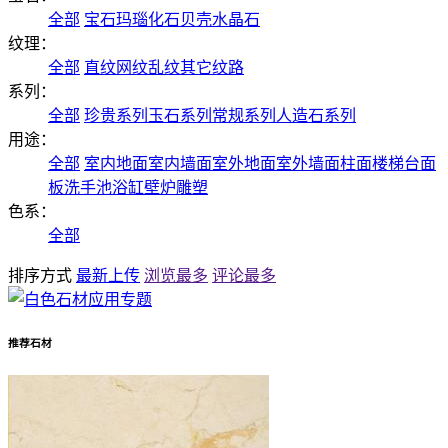
全部
宝石
玛瑙
化石
贝壳
水晶石
纹理：
全部
直纹
网纹
乱纹
其它纹路
系列：
全部
珍贵系列
玉石系列
常规系列
人造石系列
用途：
全部
室内地面
室内墙面
室外地面
室外墙面
柱面
楼梯
台面
板
洗手池
浴缸
壁炉
雕塑
色系：
全部
排序方式
最新上传
浏览最多
评论最多
推荐石材