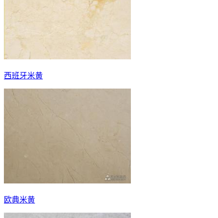
西班牙米黄
欧典米黄