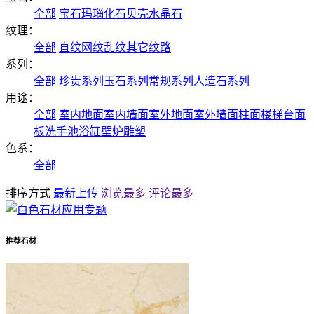
全部
宝石
玛瑙
化石
贝壳
水晶石
纹理：
全部
直纹
网纹
乱纹
其它纹路
系列：
全部
珍贵系列
玉石系列
常规系列
人造石系列
用途：
全部
室内地面
室内墙面
室外地面
室外墙面
柱面
楼梯
台面
板
洗手池
浴缸
壁炉
雕塑
色系：
全部
排序方式
最新上传
浏览最多
评论最多
推荐石材