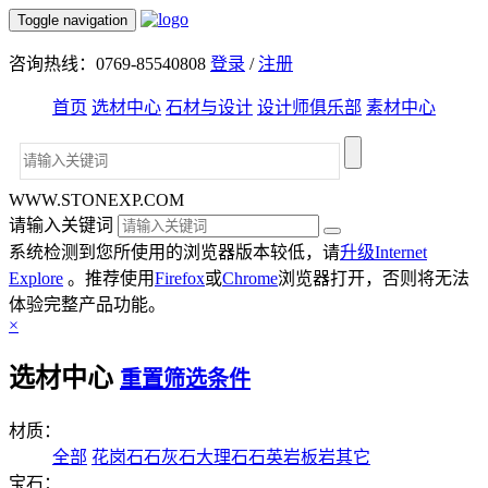
Toggle navigation
咨询热线：0769-85540808
登录
/
注册
首页
选材中心
石材与设计
设计师俱乐部
素材中心
WWW.STONEXP.COM
请输入关键词
系统检测到您所使用的浏览器版本较低，请
升级Internet
Explore
。推荐使用
Firefox
或
Chrome
浏览器打开，否则将无法
体验完整产品功能。
×
选材中心
重置筛选条件
材质：
全部
花岗石
石灰石
大理石
石英岩
板岩
其它
宝石：