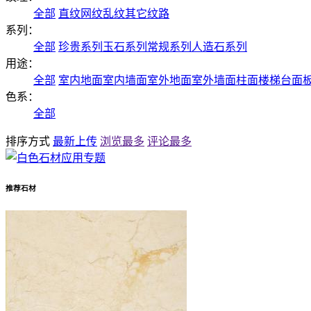
全部
直纹
网纹
乱纹
其它纹路
系列：
全部
珍贵系列
玉石系列
常规系列
人造石系列
用途：
全部
室内地面
室内墙面
室外地面
室外墙面
柱面
楼梯
台面
色系：
全部
排序方式
最新上传
浏览最多
评论最多
推荐石材