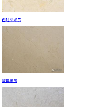
西班牙米黄
欧典米黄