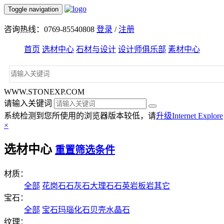
Toggle navigation
咨询热线：0769-85540808
登录
/
注册
首页
选材中心
石材与设计
设计师俱乐部
素材中心
WWW.STONEXP.COM
请输入关键词
系统检测到您所使用的浏览器版本较低，请
升级Internet Explore
×
选材中心
重置筛选条件
材质：
全部
花岗石
石灰石
大理石
石英岩
板岩
其它
宝石：
全部
宝石
玛瑙
化石
贝壳
水晶石
纹理：