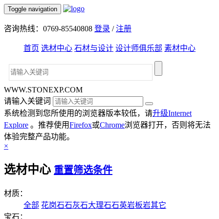
Toggle navigation
咨询热线：0769-85540808
登录
/
注册
首页
选材中心
石材与设计
设计师俱乐部
素材中心
WWW.STONEXP.COM
请输入关键词
系统检测到您所使用的浏览器版本较低，请
升级Internet
Explore
。推荐使用
Firefox
或
Chrome
浏览器打开，否则将无法
体验完整产品功能。
×
选材中心
重置筛选条件
材质：
全部
花岗石
石灰石
大理石
石英岩
板岩
其它
宝石：