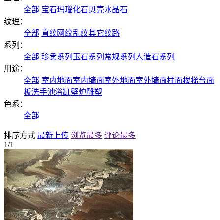
全部
宝石
玛瑙
化石
贝壳
水晶石
纹理：
全部
直纹
网纹
乱纹
其它纹路
系列：
全部
珍贵系列
玉石系列
常规系列
人造石系列
用途：
全部
室内地面
室内墙面
室外地面
室外墙面
柱面
楼梯
台面
板
洗手池
浴缸
壁炉
雕塑
色系：
全部
排序方式
最新上传
浏览最多
评论最多
1/1