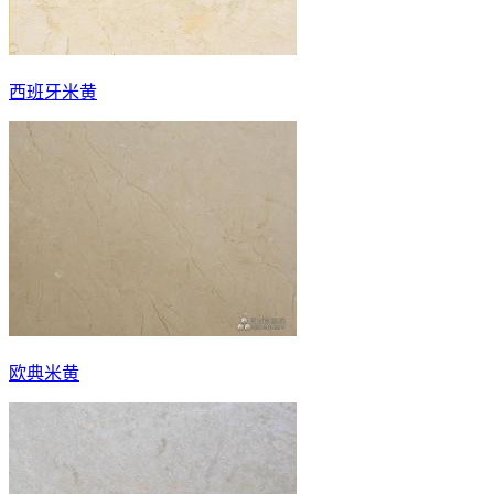
西班牙米黄
欧典米黄