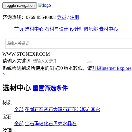
Toggle navigation
咨询热线：0769-85540808
登录
/
注册
首页
选材中心
石材与设计
设计师俱乐部
素材中心
WWW.STONEXP.COM
请输入关键词
系统检测到您所使用的浏览器版本较低，请
升级Internet Explore
×
选材中心
重置筛选条件
材质：
全部
花岗石
石灰石
大理石
石英岩
板岩
其它
宝石：
全部
宝石
玛瑙
化石
贝壳
水晶石
纹理：