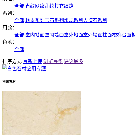
全部
直纹
网纹
乱纹
其它纹路
系列：
全部
珍贵系列
玉石系列
常规系列
人造石系列
用途：
全部
室内地面
室内墙面
室外地面
室外墙面
柱面
楼梯
台面
色系：
全部
排序方式
最新上传
浏览最多
评论最多
推荐石材