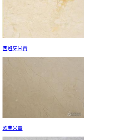
西班牙米黄
欧典米黄