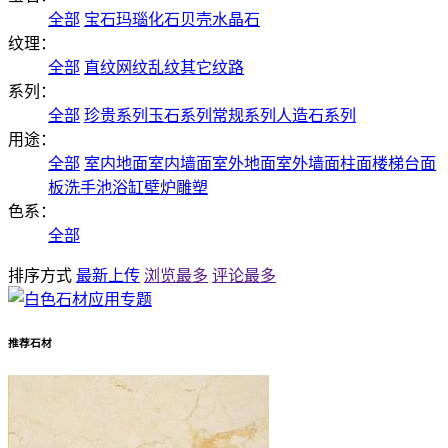
全部
宝石
玛瑙
化石
贝壳
水晶石
纹理：
全部
直纹
网纹
乱纹
其它纹路
系列：
全部
珍贵系列
玉石系列
常规系列
人造石系列
用途：
全部
室内地面
室内墙面
室外地面
室外墙面
柱面
楼梯
台面
板
洗手池
浴缸
壁炉
雕塑
色系：
全部
排序方式
最新上传
浏览最多
评论最多
推荐石材