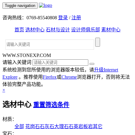
Toggle navigation
咨询热线：0769-85540808
登录
/
注册
首页
选材中心
石材与设计
设计师俱乐部
素材中心
WWW.STONEXP.COM
请输入关键词
系统检测到您所使用的浏览器版本较低，请
升级Internet
Explore
。推荐使用
Firefox
或
Chrome
浏览器打开，否则将无法
体验完整产品功能。
×
选材中心
重置筛选条件
材质：
全部
花岗石
石灰石
大理石
石英岩
板岩
其它
宝石：