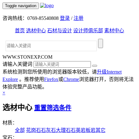
Toggle navigation
咨询热线：0769-85540808
登录
/
注册
首页
选材中心
石材与设计
设计师俱乐部
素材中心
WWW.STONEXP.COM
请输入关键词
系统检测到您所使用的浏览器版本较低，请
升级Internet
Explore
。推荐使用
Firefox
或
Chrome
浏览器打开，否则将无法
体验完整产品功能。
×
选材中心
重置筛选条件
材质：
全部
花岗石
石灰石
大理石
石英岩
板岩
其它
宝石：