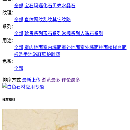
全部
宝石
玛瑙
化石
贝壳
水晶石
纹理：
全部
直纹
网纹
乱纹
其它纹路
系列：
全部
珍贵系列
玉石系列
常规系列
人造石系列
用途：
全部
室内地面
室内墙面
室外地面
室外墙面
柱面
楼梯
台面
板
洗手池
浴缸
壁炉
雕塑
色系：
全部
排序方式
最新上传
浏览最多
评论最多
推荐石材