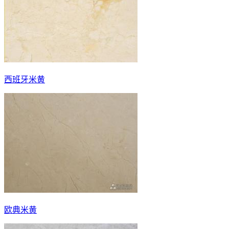
西班牙米黄
欧典米黄